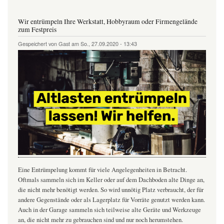
und
Haushalt
aus
Wir entrümpeln Ihre Werkstatt, Hobbyraum oder Firmengelände
einer
zum Festpreis
Hand
zum
Gespeichert von
Gast
am
So., 27.09.2020 - 13:43
Festpreis
Eine Entrümpelung kommt für viele Angelegenheiten in Betracht.
Oftmals sammeln sich im Keller oder auf dem Dachboden alte Dinge an,
die nicht mehr benötigt werden. So wird unnötig Platz verbraucht, der für
andere Gegenstände oder als Lagerplatz für Vorräte genutzt werden kann.
Auch in der Garage sammeln sich teilweise alte Geräte und Werkzeuge
an, die nicht mehr zu gebrauchen sind und nur noch herumstehen.