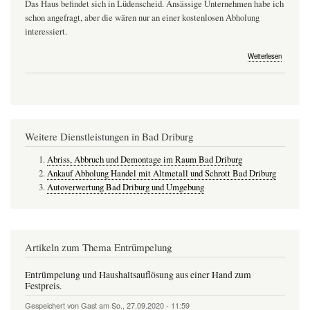
Das Haus befindet sich in Lüdenscheid. Ansässige Unternehmen habe ich
schon angefragt, aber die wären nur an einer kostenlosen Abholung
interessiert.
über
Weiterlesen
Ich
löse
gerade
das
Haus
meiner
Eltern
Weitere Dienstleistungen in Bad Driburg
auf
und
habe
Abriss, Abbruch und Demontage im Raum Bad Driburg
jede
Ankauf Abholung Handel mit Altmetall und Schrott Bad Driburg
Menge
Autoverwertung Bad Driburg und Umgebung
an
Metall
Artikeln zum Thema Entrümpelung
Entrümpelung und Haushaltsauflösung aus einer Hand zum
Festpreis.
Gespeichert von
Gast
am
So., 27.09.2020 - 11:59