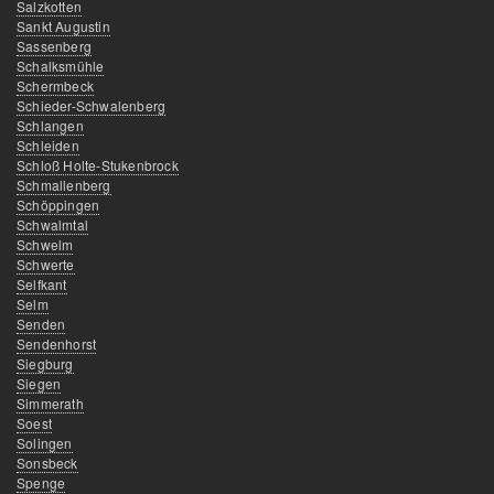
Salzkotten
Sankt Augustin
Sassenberg
Schalksmühle
Schermbeck
Schieder-Schwalenberg
Schlangen
Schleiden
Schloß Holte-Stukenbrock
Schmallenberg
Schöppingen
Schwalmtal
Schwelm
Schwerte
Selfkant
Selm
Senden
Sendenhorst
Siegburg
Siegen
Simmerath
Soest
Solingen
Sonsbeck
Spenge