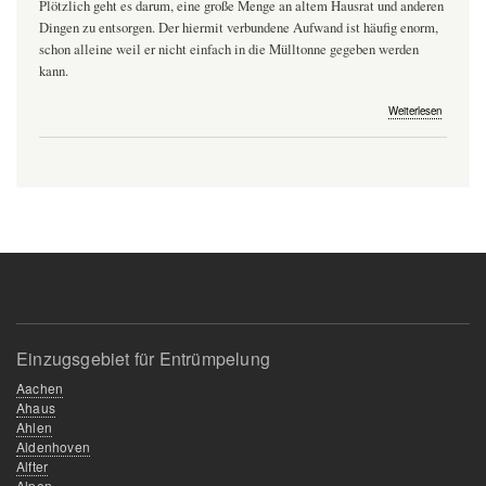
Plötzlich geht es darum, eine große Menge an altem Hausrat und anderen
Dingen zu entsorgen. Der hiermit verbundene Aufwand ist häufig enorm,
schon alleine weil er nicht einfach in die Mülltonne gegeben werden
kann.
über
Weiterlesen
Entrümpe
selbst
oder
dem
Profi
überlass
Tipps
vom
zu
Haushalts
Einzugsgebiet für Entrümpelung
Aachen
Ahaus
Ahlen
Aldenhoven
Alfter
Alpen