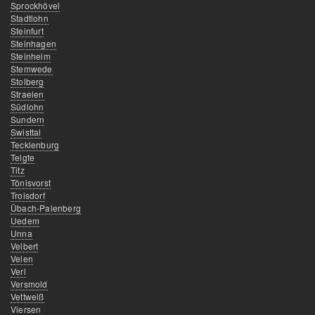
Sprockhövel
Stadtlohn
Steinfurt
Steinhagen
Steinheim
Stemwede
Stolberg
Straelen
Südlohn
Sundern
Swisttal
Tecklenburg
Telgte
Titz
Tönisvorst
Troisdorf
Übach-Palenberg
Uedem
Unna
Velbert
Velen
Verl
Versmold
Vettweiß
Viersen