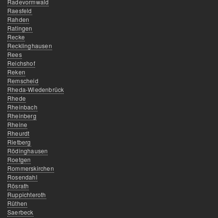
Radevormwald
Raesfeld
Rahden
Ratingen
Recke
Recklinghausen
Rees
Reichshof
Reken
Remscheid
Rheda-Wiedenbrück
Rhede
Rheinbach
Rheinberg
Rheine
Rheurdt
Rietberg
Rödinghausen
Roetgen
Rommerskirchen
Rosendahl
Rösrath
Ruppichteroth
Rüthen
Saerbeck