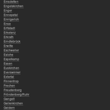
Emsdetten
Engelskirchen
Enger
Ennepetal
Ennigerloh
Ense
Erftstadt
Erkelenz
Erkrath
Erndtebrück
Erwitte
Eschweiler
Eslohe
Espelkamp
Essen
Euskirchen
Everswinkel
Extertal
Finnentrop
Frechen
Freudenberg
Fröndenberg/Ruhr
Gangelt
Geilenkirchen
Geldern