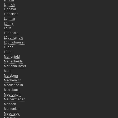
Linnich
Lippetal
Lippstadt
Lohmar
Löhne
Lotte
Lübbecke
Lüdenscheid
Lüdinghausen
Lügde
Lünen
Marienfeld
Marienheide
Marienmünster
Marl
Marsberg
Mechernich
Meckenheim
Medebach
Meerbusch
Meinerzhagen
Menden
Merzenich
Meschede
Metelen