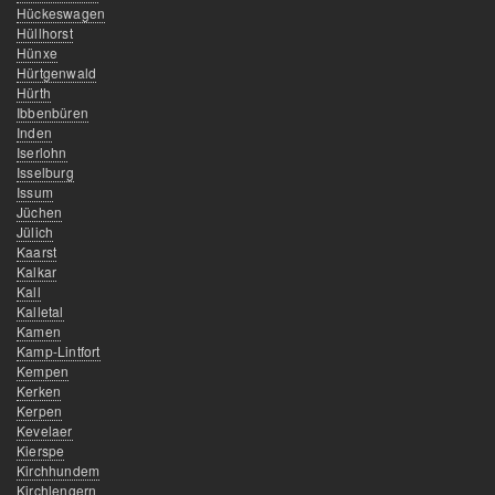
Hückeswagen
Hüllhorst
Hünxe
Hürtgenwald
Hürth
Ibbenbüren
Inden
Iserlohn
Isselburg
Issum
Jüchen
Jülich
Kaarst
Kalkar
Kall
Kalletal
Kamen
Kamp-Lintfort
Kempen
Kerken
Kerpen
Kevelaer
Kierspe
Kirchhundem
Kirchlengern