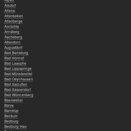
Alsdorf
Altena
Altenbeken
Altenberge
Anröchte
Arnsberg
Ascheberg
Attendorn
Augustdorf
Bad Berleburg
Bad Honnef
Bad Laasphe
Bad Lippspringe
Bad Münstereifel
Bad Oeynhausen
Bad Salzuflen
Bad Sassendorf
Bad Wünnenberg
Baesweiler
Balve
Barntrup
Beckum
Bedburg
Bedburg-Hau