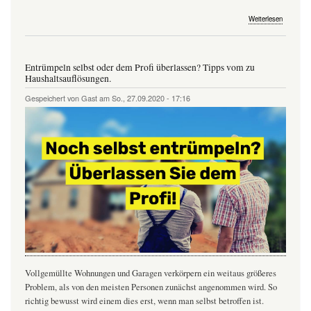
über
Weiterlesen
Wir
entrümpe
Ihre
Werkstatt
Entrümpeln selbst oder dem Profi überlassen? Tipps vom zu
Hobbyra
Haushaltsauflösungen.
oder
Firmenge
Gespeichert von
Gast
am
So., 27.09.2020 - 17:16
zum
Festpreis
Vollgemüllte Wohnungen und Garagen verkörpern ein weitaus größeres
Problem, als von den meisten Personen zunächst angenommen wird. So
richtig bewusst wird einem dies erst, wenn man selbst betroffen ist.