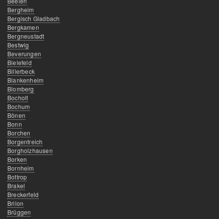
Beelen
Bergheim
Bergisch Gladbach
Bergkamen
Bergneustadt
Bestwig
Beverungen
Bielefeld
Billerbeck
Blankenheim
Blomberg
Bocholt
Bochum
Bönen
Bonn
Borchen
Borgentreich
Borgholzhausen
Borken
Bornheim
Bottrop
Brakel
Breckerfeld
Brilon
Brüggen