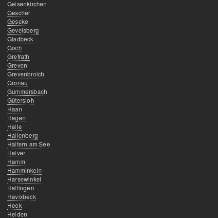
Gelsenkirchen
Gescher
Geseke
Gevelsberg
Gladbeck
Goch
Grefrath
Greven
Grevenbroich
Gronau
Gummersbach
Gütersloh
Haan
Hagen
Halle
Hallenberg
Haltern am See
Halver
Hamm
Hamminkeln
Harsewinkel
Hattingen
Havixbeck
Heek
Heiden