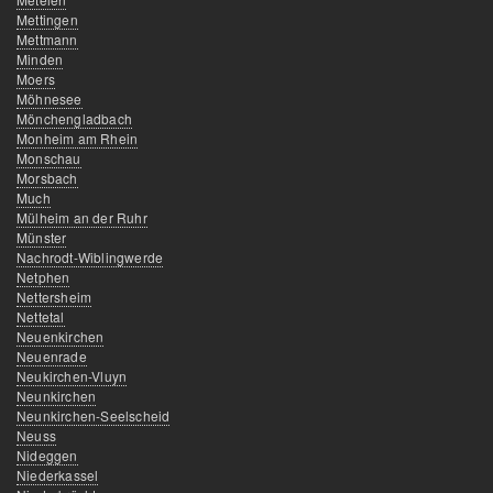
Mettingen
Mettmann
Minden
Moers
Möhnesee
Mönchengladbach
Monheim am Rhein
Monschau
Morsbach
Much
Mülheim an der Ruhr
Münster
Nachrodt-Wiblingwerde
Netphen
Nettersheim
Nettetal
Neuenkirchen
Neuenrade
Neukirchen-Vluyn
Neunkirchen
Neunkirchen-Seelscheid
Neuss
Nideggen
Niederkassel