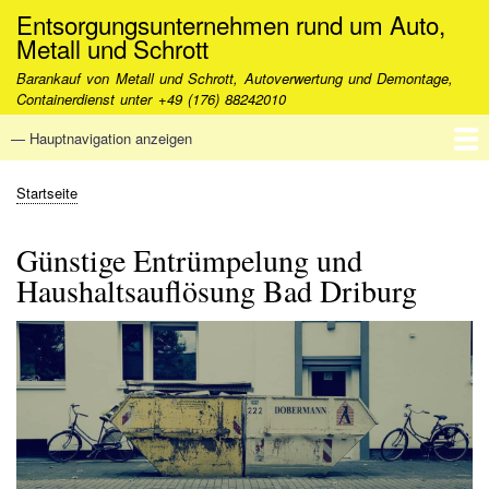
Direkt
Entsorgungsunternehmen rund um Auto,
zum
Metall und Schrott
Inhalt
Barankauf von Metall und Schrott, Autoverwertung und Demontage,
Containerdienst unter +49 (176) 88242010
— Hauptnavigation anzeigen
Hauptnavigation
Startseite
FAQ - Häufig gestellte Fragen
Über uns
Kontakt
Startseite
Pfadnavigation
Günstige Entrümpelung und
Haushaltsauflösung Bad Driburg
Image