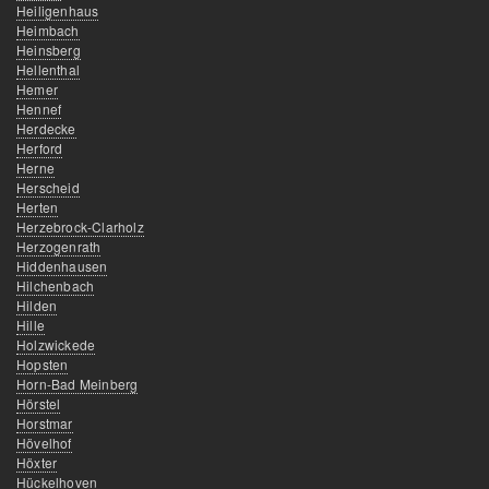
Heiligenhaus
Heimbach
Heinsberg
Hellenthal
Hemer
Hennef
Herdecke
Herford
Herne
Herscheid
Herten
Herzebrock-Clarholz
Herzogenrath
Hiddenhausen
Hilchenbach
Hilden
Hille
Holzwickede
Hopsten
Horn-Bad Meinberg
Hörstel
Horstmar
Hövelhof
Höxter
Hückelhoven