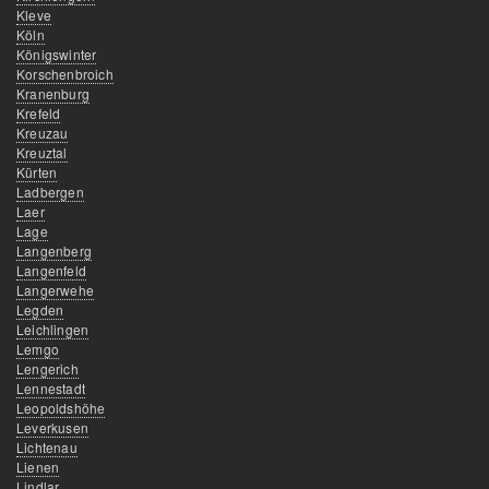
Kleve
Köln
Königswinter
Korschenbroich
Kranenburg
Krefeld
Kreuzau
Kreuztal
Kürten
Ladbergen
Laer
Lage
Langenberg
Langenfeld
Langerwehe
Legden
Leichlingen
Lemgo
Lengerich
Lennestadt
Leopoldshöhe
Leverkusen
Lichtenau
Lienen
Lindlar