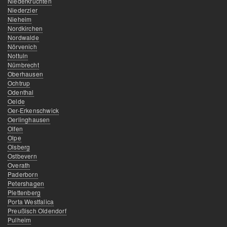
Niederkrüchten
Niederzier
Nieheim
Nordkirchen
Nordwalde
Nörvenich
Nottuln
Nümbrecht
Oberhausen
Ochtrup
Odenthal
Oelde
Oer-Erkenschwick
Oerlinghausen
Olfen
Olpe
Olsberg
Ostbevern
Overath
Paderborn
Petershagen
Plettenberg
Porta Westfalica
Preußisch Oldendorf
Pulheim