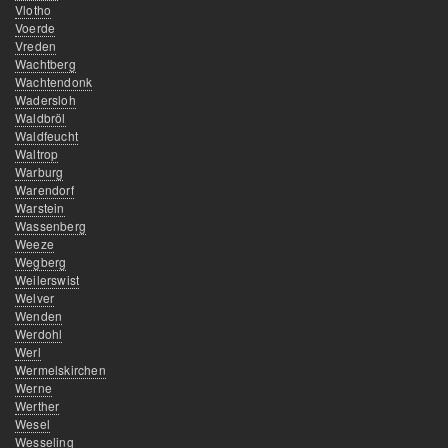
Vlotho
Voerde
Vreden
Wachtberg
Wachtendonk
Wadersloh
Waldbröl
Waldfeucht
Waltrop
Warburg
Warendorf
Warstein
Wassenberg
Weeze
Wegberg
Weilerswist
Welver
Wenden
Werdohl
Werl
Wermelskirchen
Werne
Werther
Wesel
Wesseling