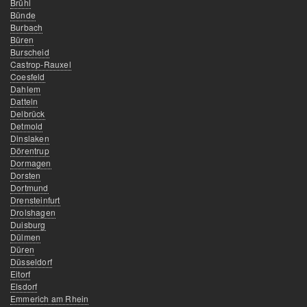
Brühl
Bünde
Burbach
Büren
Burscheid
Castrop-Rauxel
Coesfeld
Dahlem
Datteln
Delbrück
Detmold
Dinslaken
Dörentrup
Dormagen
Dorsten
Dortmund
Drensteinfurt
Drolshagen
Duisburg
Dülmen
Düren
Düsseldorf
Eitorf
Elsdorf
Emmerich am Rhein