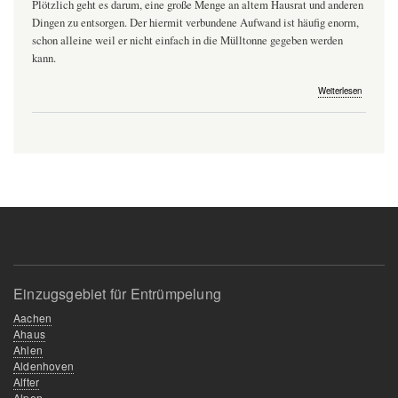
Plötzlich geht es darum, eine große Menge an altem Hausrat und anderen
Dingen zu entsorgen. Der hiermit verbundene Aufwand ist häufig enorm,
schon alleine weil er nicht einfach in die Mülltonne gegeben werden
kann.
über
Weiterlesen
Entrümpe
selbst
oder
dem
Profi
überlass
Tipps
vom
zu
Haushalts
Einzugsgebiet für Entrümpelung
Aachen
Ahaus
Ahlen
Aldenhoven
Alfter
Alpen