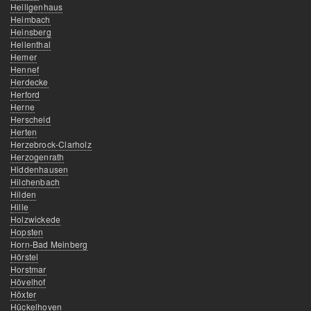
Heiligenhaus
Heimbach
Heinsberg
Hellenthal
Hemer
Hennef
Herdecke
Herford
Herne
Herscheid
Herten
Herzebrock-Clarholz
Herzogenrath
Hiddenhausen
Hilchenbach
Hilden
Hille
Holzwickede
Hopsten
Horn-Bad Meinberg
Hörstel
Horstmar
Hövelhof
Höxter
Hückelhoven