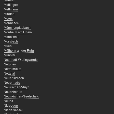
Mettingen
Mettmann
Minden
Moers
Möhnesee
Mönchengladbach
Monheim am Rhein
Monschau
Morsbach
Much
Mülheim an der Ruhr
Münster
Nachrodt-Wiblingwerde
Netphen
Nettersheim
Nettetal
Neuenkirchen
Neuenrade
Neukirchen-Vluyn
Neunkirchen
Neunkirchen-Seelscheid
Neuss
Nideggen
Niederkassel