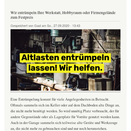
und
Haushalt
aus
Wir entrümpeln Ihre Werkstatt, Hobbyraum oder Firmengelände
einer
zum Festpreis
Hand
zum
Gespeichert von
Gast
am
So., 27.09.2020 - 13:43
Festpreis
Eine Entrümpelung kommt für viele Angelegenheiten in Betracht.
Oftmals sammeln sich im Keller oder auf dem Dachboden alte Dinge an,
die nicht mehr benötigt werden. So wird unnötig Platz verbraucht, der für
andere Gegenstände oder als Lagerplatz für Vorräte genutzt werden kann.
Auch in der Garage sammeln sich teilweise alte Geräte und Werkzeuge
an, die nicht mehr zu gebrauchen sind und nur noch herumstehen.