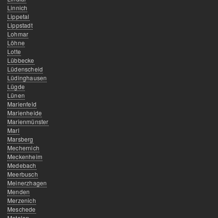
Linnich
Lippetal
Lippstadt
Lohmar
Löhne
Lotte
Lübbecke
Lüdenscheid
Lüdinghausen
Lügde
Lünen
Marienfeld
Marienheide
Marienmünster
Marl
Marsberg
Mechernich
Meckenheim
Medebach
Meerbusch
Meinerzhagen
Menden
Merzenich
Meschede
Metelen