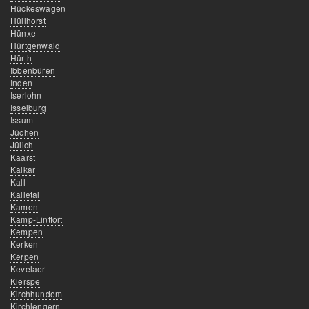
Hückeswagen
Hüllhorst
Hünxe
Hürtgenwald
Hürth
Ibbenbüren
Inden
Iserlohn
Isselburg
Issum
Jüchen
Jülich
Kaarst
Kalkar
Kall
Kalletal
Kamen
Kamp-Lintfort
Kempen
Kerken
Kerpen
Kevelaer
Kierspe
Kirchhundem
Kirchlengern