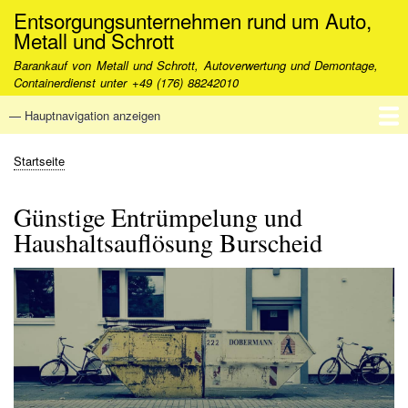
Direkt
Entsorgungsunternehmen rund um Auto,
zum
Metall und Schrott
Inhalt
Barankauf von Metall und Schrott, Autoverwertung und Demontage,
Containerdienst unter +49 (176) 88242010
— Hauptnavigation anzeigen
Hauptnavigation
Startseite
FAQ - Häufig gestellte Fragen
Über uns
Kontakt
Startseite
Pfadnavigation
Günstige Entrümpelung und
Haushaltsauflösung Burscheid
Image