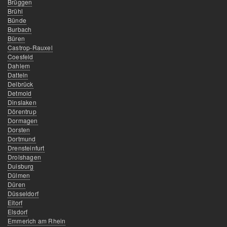
Brüggen
Brühl
Bünde
Burbach
Büren
Castrop-Rauxel
Coesfeld
Dahlem
Datteln
Delbrück
Detmold
Dinslaken
Dörentrup
Dormagen
Dorsten
Dortmund
Drensteinfurt
Drolshagen
Duisburg
Dülmen
Düren
Düsseldorf
Eitorf
Elsdorf
Emmerich am Rhein