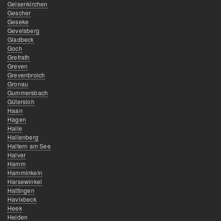
Gelsenkirchen
Gescher
Geseke
Gevelsberg
Gladbeck
Goch
Grefrath
Greven
Grevenbroich
Gronau
Gummersbach
Gütersloh
Haan
Hagen
Halle
Hallenberg
Haltern am See
Halver
Hamm
Hamminkeln
Harsewinkel
Hattingen
Havixbeck
Heek
Heiden