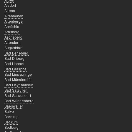
Alsdorf
Altena
Altenbeken
Altenberge
Anröchte
Arnsberg
Ascheberg
Attendorn
Augustdorf
Bad Berleburg
Bad Driburg
Bad Honnef
Bad Laasphe
Bad Lippspringe
Bad Münstereifel
Bad Oeynhausen
Bad Salzuflen
Bad Sassendorf
Bad Wünnenberg
Baesweiler
Balve
Barntrup
Beckum
Bedburg