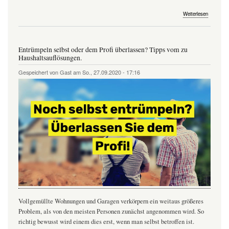
über
Weiterlesen
Wir
entrümpe
Ihre
Werkstatt
Entrümpeln selbst oder dem Profi überlassen? Tipps vom zu
Hobbyra
Haushaltsauflösungen.
oder
Firmenge
Gespeichert von
Gast
am
So., 27.09.2020 - 17:16
zum
Festpreis
Vollgemüllte Wohnungen und Garagen verkörpern ein weitaus größeres
Problem, als von den meisten Personen zunächst angenommen wird. So
richtig bewusst wird einem dies erst, wenn man selbst betroffen ist.