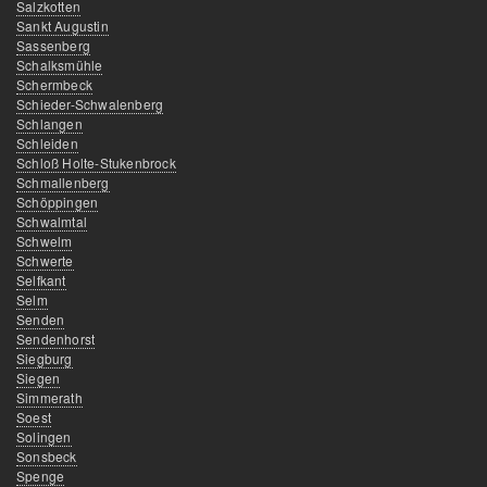
Salzkotten
Sankt Augustin
Sassenberg
Schalksmühle
Schermbeck
Schieder-Schwalenberg
Schlangen
Schleiden
Schloß Holte-Stukenbrock
Schmallenberg
Schöppingen
Schwalmtal
Schwelm
Schwerte
Selfkant
Selm
Senden
Sendenhorst
Siegburg
Siegen
Simmerath
Soest
Solingen
Sonsbeck
Spenge