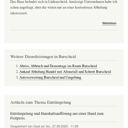
Das Haus befindet sich in Lüdenscheid. Ansässige Unternehmen habe ich
schon angefragt, aber die wären nur an einer kostenlosen Abholung
interessiert.
über
Weiterlesen
Ich
löse
gerade
das
Haus
meiner
Eltern
Weitere Dienstleistungen in Burscheid
auf
und
habe
Abriss, Abbruch und Demontage im Raum Burscheid
jede
Ankauf Abholung Handel mit Altmetall und Schrott Burscheid
Menge
Autoverwertung Burscheid und Umgebung
an
Metall
Artikeln zum Thema Entrümpelung
Entrümpelung und Haushaltsauflösung aus einer Hand zum
Festpreis.
Gespeichert von
Gast
am
So., 27.09.2020 - 11:59