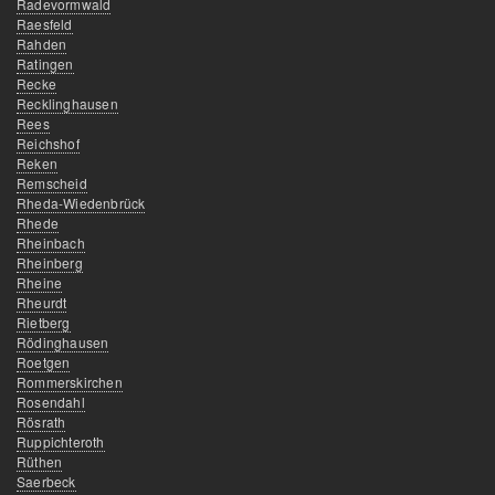
Radevormwald
Raesfeld
Rahden
Ratingen
Recke
Recklinghausen
Rees
Reichshof
Reken
Remscheid
Rheda-Wiedenbrück
Rhede
Rheinbach
Rheinberg
Rheine
Rheurdt
Rietberg
Rödinghausen
Roetgen
Rommerskirchen
Rosendahl
Rösrath
Ruppichteroth
Rüthen
Saerbeck