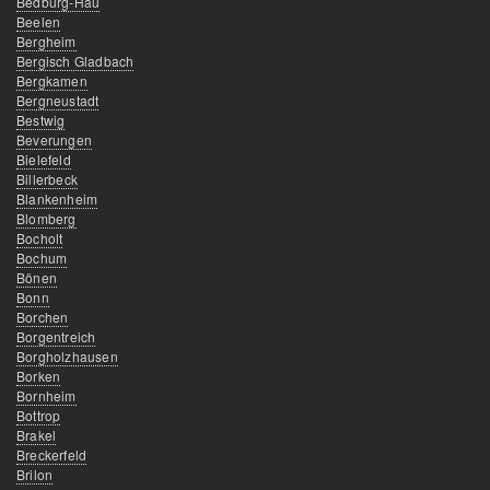
Bedburg-Hau
Beelen
Bergheim
Bergisch Gladbach
Bergkamen
Bergneustadt
Bestwig
Beverungen
Bielefeld
Billerbeck
Blankenheim
Blomberg
Bocholt
Bochum
Bönen
Bonn
Borchen
Borgentreich
Borgholzhausen
Borken
Bornheim
Bottrop
Brakel
Breckerfeld
Brilon