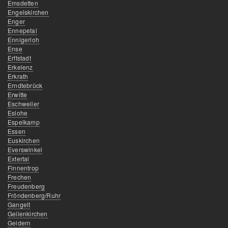
Emsdetten
Engelskirchen
Enger
Ennepetal
Ennigerloh
Ense
Erftstadt
Erkelenz
Erkrath
Erndtebrück
Erwitte
Eschweiler
Eslohe
Espelkamp
Essen
Euskirchen
Everswinkel
Extertal
Finnentrop
Frechen
Freudenberg
Fröndenberg/Ruhr
Gangelt
Geilenkirchen
Geldern