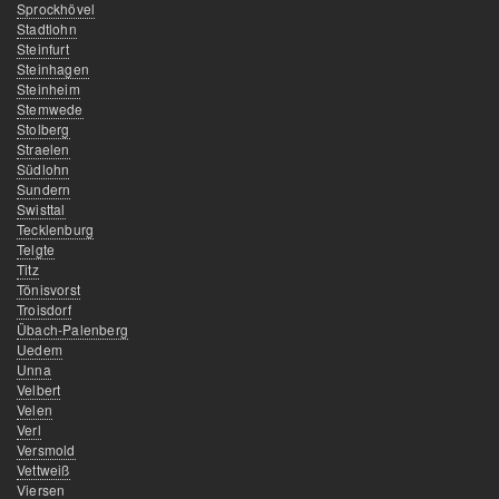
Sprockhövel
Stadtlohn
Steinfurt
Steinhagen
Steinheim
Stemwede
Stolberg
Straelen
Südlohn
Sundern
Swisttal
Tecklenburg
Telgte
Titz
Tönisvorst
Troisdorf
Übach-Palenberg
Uedem
Unna
Velbert
Velen
Verl
Versmold
Vettweiß
Viersen