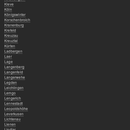
Kleve
Köln
Königswinter
Korschenbroich
Kranenburg
Krefeld
Kreuzau
Kreuztal
Kürten
Ladbergen
Laer
Lage
Langenberg
Langenfeld
Langerwehe
Legden
Leichlingen
Lemgo
Lengerich
Lennestadt
Leopoldshöhe
Leverkusen
Lichtenau
Lienen
Lindlar