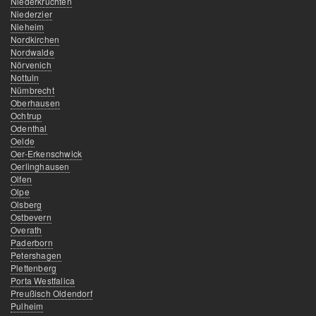
Niederkrüchten
Niederzier
Nieheim
Nordkirchen
Nordwalde
Nörvenich
Nottuln
Nümbrecht
Oberhausen
Ochtrup
Odenthal
Oelde
Oer-Erkenschwick
Oerlinghausen
Olfen
Olpe
Olsberg
Ostbevern
Overath
Paderborn
Petershagen
Plettenberg
Porta Westfalica
Preußisch Oldendorf
Pulheim