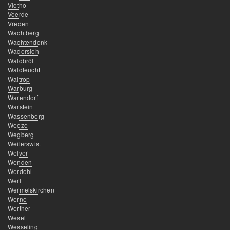
Vlotho
Voerde
Vreden
Wachtberg
Wachtendonk
Wadersloh
Waldbröl
Waldfeucht
Waltrop
Warburg
Warendorf
Warstein
Wassenberg
Weeze
Wegberg
Weilerswist
Welver
Wenden
Werdohl
Werl
Wermelskirchen
Werne
Werther
Wesel
Wesseling